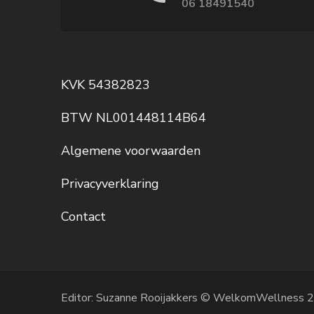
06 18491540
KVK 54382823
BTW NL001448114B64
Algemene voorwaarden
Privacyverklaring
Contact
Editor: Suzanne Rooijakkers © WelkomWellness 