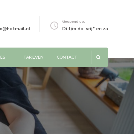
Geopend op:
n@hotmail.nl
Di t/m do, vrij* en za
GES
TARIEVEN
CONTACT