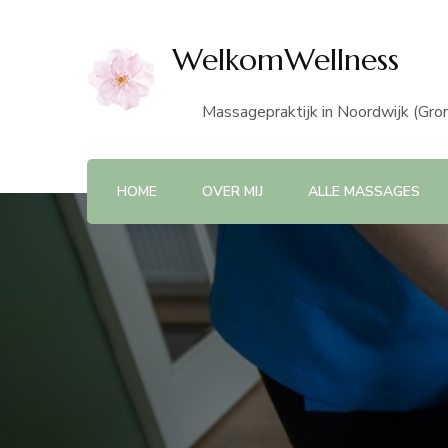
WelkomWellness
Massagepraktijk in Noordwijk (Gro
HOME
OVER MIJ
ALLE MASSAGES