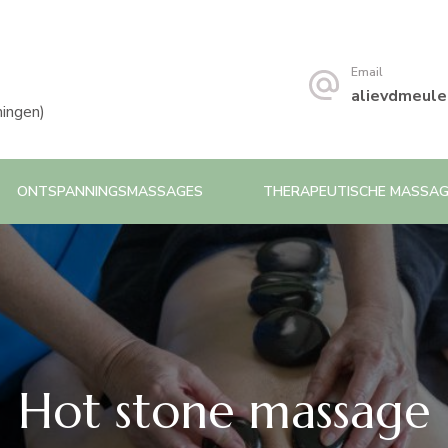
Email
alievdmeule
ningen)
ONTSPANNINGSMASSAGES
THERAPEUTISCHE MASSA
Hot stone massage